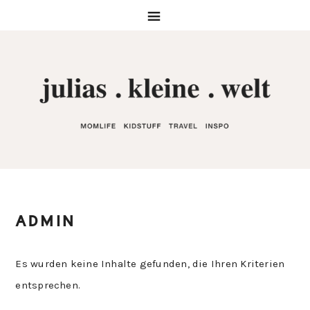
Zur
Skip
Zur
Zur
Hauptnavigation
to
Hauptsidebar
Fußzeile
springen
main
springen
springen
content
ADMIN
Es wurden keine Inhalte gefunden, die Ihren Kriterien
entsprechen.